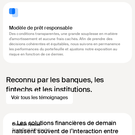
Modèle de prêt responsable
Des conditions transparentes, une grande souplesse en matière
d'amortissement et aucune frais cachés. Afin de prendre des
décisions cohérentes et équitables, nous suivons en permanence
les performances du portefeuille et ajustons notre exposition au
risque en fonction de ce dernier.
Reconnu par les banques, les
fintechs et les institutions.
Voir tous les témoignages
« Les solutions financières de demain
Christian Fjestad
naissent souvent de l’interaction entre
SpareBank 1 Østlandet